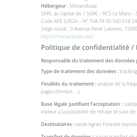
Hébergeur
: Monarobase
SARL au capital de 1 500€ – RCS Le Mans –
Code APE 6202A – N° TVA FR 06 500 518 5
Siège social : 3 Avenue René Laënnec, 7200
https://monarobase.net/
Politique de confidentialité 
Responsable du traitement des données p
Type de traitement des données :
tracking
Finalités du traitement :
analyse de la fréqu
pages d’erreur, …).
Base légale justifiant l’acceptation :
valida
visiteur a la possibilité de refuser le suivi de 
Destinataires :
seule Agnès Forestel exploit
Transfert de données :
aucun transfert de c