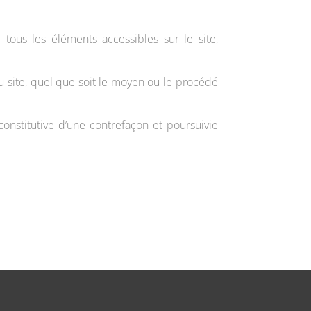
 tous les éléments accessibles sur le site,
u site, quel que soit le moyen ou le procédé
onstitutive d’une contrefaçon et poursuivie