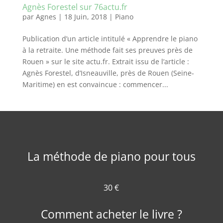
Agnès Forestel sur 76actu.fr
par
Agnes
|
18 Juin, 2018
|
Piano
Publication d’un article intitulé « Apprendre le piano
à la retraite. Une méthode fait ses preuves près de
Rouen » sur le site actu.fr. Extrait issu de l’article :
Agnès Forestel, d’Isneauville, près de Rouen (Seine-
Maritime) en est convaincue : commencer...
La méthode de piano pour tous
30 €
Comment acheter le livre ?